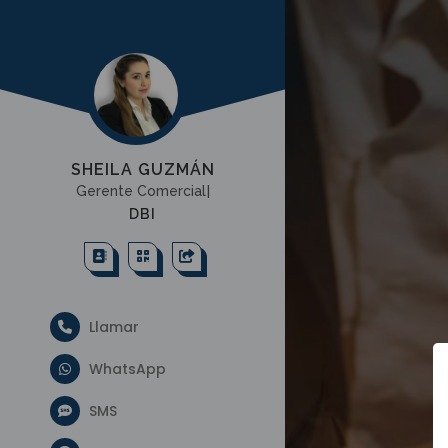
SHEILA GUZMÁN
|
Gerente Come
DBI
Llamar
WhatsApp
SMS
a